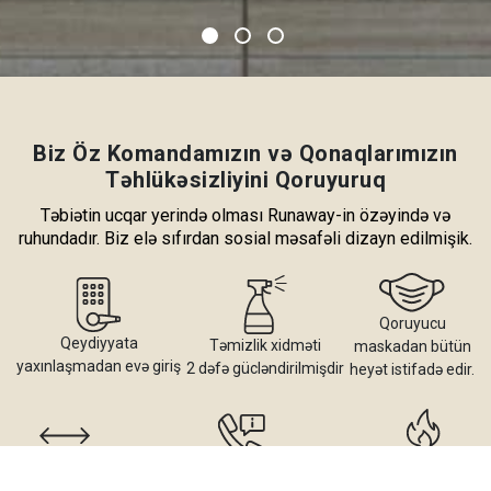
Biz Öz Komandamızın və Qonaqlarımızın
Təhlükəsizliyini Qoruyuruq
Təbiətin ucqar yerində olması Runaway-in özəyində və
ruhundadır. Biz elə sıfırdan sosial məsafəli dizayn edilmişik.
Qoruyucu
Qeydiyyata
Təmizlik xidməti
maskadan bütün
yaxınlaşmadan evə giriş
2 dəfə gücləndirilmişdir
heyət istifadə edir.
Evlər arası
İşçi heyətimizlə
Hər bir evin
məsafə