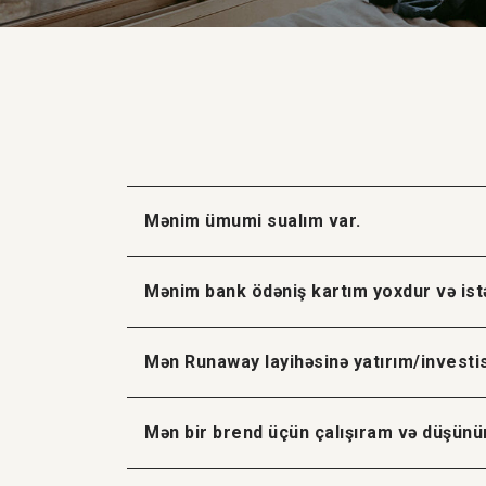
Mənim ümumi sualım var.
Mənim bank ödəniş kartım yoxdur və istə
Mən Runaway layihəsinə yatırım/investi
Mən bir brend üçün çalışıram və düşünür