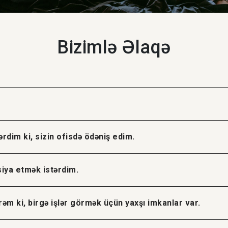
Bizimlə Əlaqə
rdim ki, sizin ofisdə ödəniş edim.
siya etmək istərdim.
əm ki, birgə işlər görmək üçün yaxşı imkanlar var.