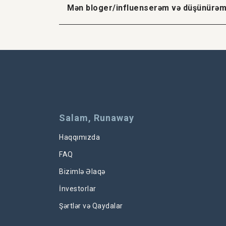
Mən bloger/influenserəm və düşünürəm k
Salam, Runaway
Haqqımızda
FAQ
Bizimlə Əlaqə
İnvestorlar
Şərtlər və Qaydalar