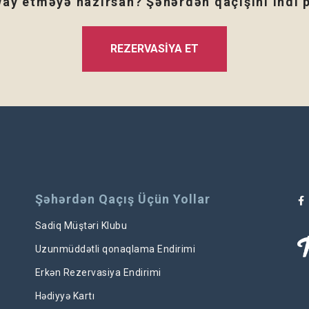
ay etməyə hazırsan? Şəhərdən qaçışını indi p
REZERVASIYA ET
Şəhərdən Qaçış Üçün Yollar
Sadiq Müştəri Klubu
Uzunmüddətli qonaqlama Endirimi
Erkən Rezervasiya Endirimi
Hədiyyə Kartı