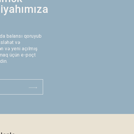
siyahımıza
zda balansı qoruyub
sləhət və
ən və yeni açılmış
maq üçün e-poçt
din.