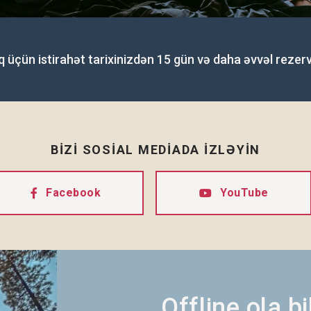
üçün istirahət tarixinizdən 15 gün və daha əvvəl rezerva
BİZİ SOSİAL MEDİADA İZLƏYİN
Facebook
YouTube
Offline ola b