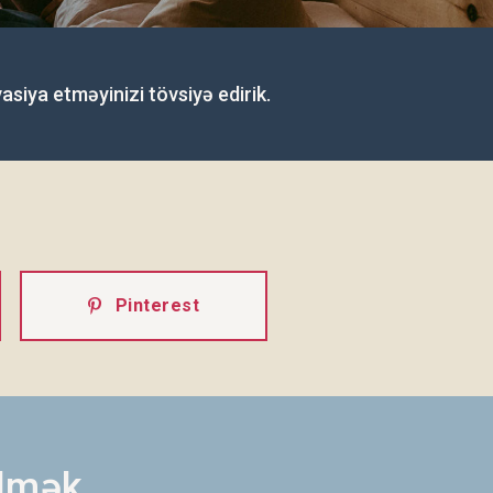
siya etməyinizi tövsiyə edirik.
Pinterest
ilmək