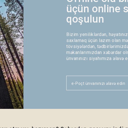
üçün online 
qoşulun
Bizim yeniliklərdən, həyatını
saxlamaq üçün lazım olan mə
tövsiyələrdən, tədbirlərimizd
məkanlarımızdan xəbərdar ol
ünvanınızı siyahımıza əlavə e