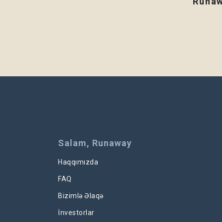
Runaw
Salam, Runaway
Haqqımızda
FAQ
Bizimlə Əlaqə
İnvestorlar